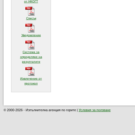
(отваря се в нов прозорец)
от НКОГТ
(отваря се в нов прозорец)
Списък
(отваря се в нов прозорец)
Уведомление
Система за
определяне на
(отваря се в нов прозорец)
резултатите
Извлечение от
(отваря се в нов прозорец)
протокол
© 2000-2026 - Изпълнителна агенция по горите |
Условия за ползване