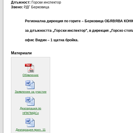
Длъжност:
Горски инспектор
Звено:
РДГ Берковица
Регионална дирекция по горите – Берковица
ОБЯВЯВА
КОН
з
а
длъжността
„Горски инспектор
”, в
дирекция „
Горско стоп
офис Видин – 1 щатна бройка.
Материали
(отваря се в нов прозорец)
Обявление
(отваря се в нов прозорец)
Заявление за участие
Декларация по
(отваря се в нов прозорец)
НПКПМДСл
Декларация прил. 11