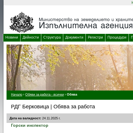
Новини
Дейности
Структура
Документи
Регистри
Процедури
П
Начало
›
Обяви за работа - всички
›
Обява
РДГ Берковица | Обява за работа
Дата на валидност:
24.11.2025 г.
Горски инспектор