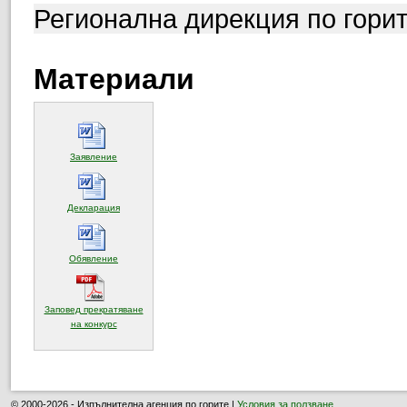
Регионална дирекция по горит
Материали
(отваря се в нов прозорец)
Заявление
(отваря се в нов прозорец)
Декларация
(отваря се в нов прозорец)
Обявление
Заповед прекратяване
(отваря се в нов прозорец)
на конкурс
© 2000-2026 - Изпълнителна агенция по горите |
Условия за ползване