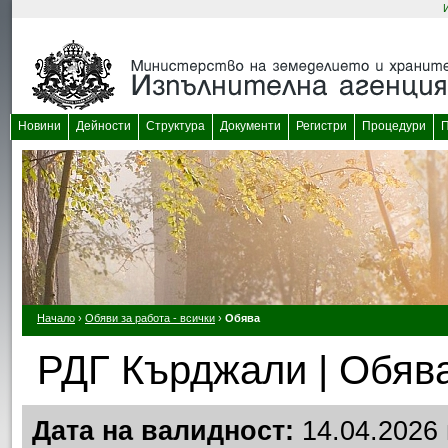
Новини
Дейности
Структура
Документи
Регистри
Процедури
П
Начало
›
Обяви за работа - всички
›
Обява
РДГ Кърджали | Обява
Дата на валидност:
14.04.2026 