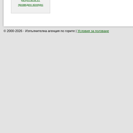
(отваря се в нов прозорец)
проведен конкурс
© 2000-2026 - Изпълнителна агенция по горите |
Условия за ползване