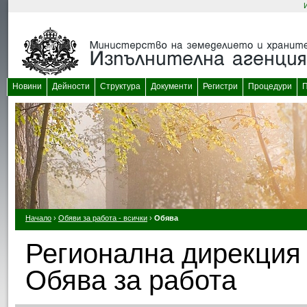
Новини
Дейности
Структура
Документи
Регистри
Процедури
П
Начало
›
Обяви за работа - всички
›
Обява
Регионална дирекция 
Обява за работа