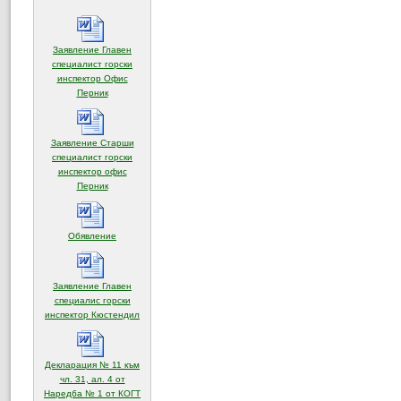
Заявление Главен
специалист горски
инспектор Офис
(отваря се в нов прозорец)
Перник
Заявление Старши
специалист горски
инспектор офис
(отваря се в нов прозорец)
Перник
(отваря се в нов прозорец)
Обявление
Заявление Главен
специалис горски
(отваря се в нов прозорец)
инспектор Кюстендил
Декларация № 11 към
чл. 31, ал. 4 от
(отваря се в нов прозорец)
Наредба № 1 от КОГТ