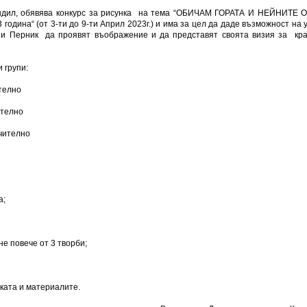
ендил, обявява конкурс за рисунка на тема “ОБИЧАМ ГОРАТА И НЕЙНИТЕ 
година“ (от 3-ти до 9-ти Април 2023г.) и има за цел да даде възможност на
и Перник да проявят въображение и да представят своята визия за кра
 групи:
ително
ително
ючително
а;
не повече от 3 творби;
иката и материалите.