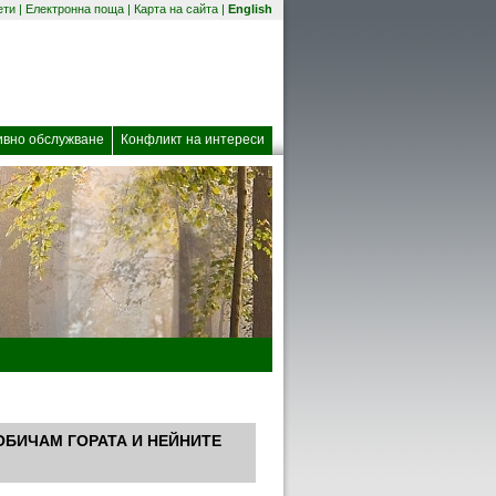
(отваря се в нов прозорец)
ети
|
Електронна поща
|
Карта на сайта
|
English
 прозорец)
ивно обслужване
Конфликт на интереси
: “ОБИЧАМ ГОРАТА И НЕЙНИТЕ