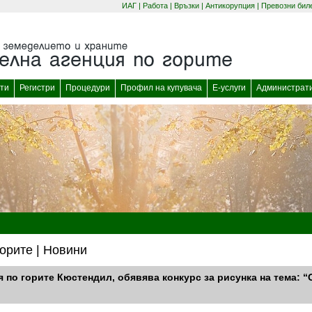
ИАГ
|
Работа
|
Връзки
|
Антикорупция
|
Превозни бил
(отваря се в нов прозорец)
(отваря се в нов
ти
Регистри
Процедури
Профил на купувача
Е-услуги
Администрат
орите | Новини
я по горите Кюстендил, обявява конкурс за рисунка на тема