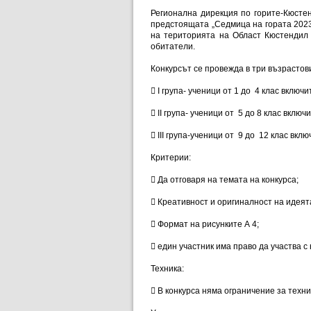
Регионална дирекция по горите-Кюст
предстоящата „Седмица на гората 2023 
на територията на Област Кюстендил 
обитатели.
Конкурсът се провежда в три възрастови

I група- ученици от 1 до 4 клас включ

II група- ученици от 5 до 8 клас включ

III група-ученици от 9 до 12 клас вкл
Критерии:

Да отговаря на темата на конкурса;

Креативност и оригиналност на идеят

Формат на рисунките А 4;

един участник има право да участва с 
Техника:

В конкурса няма ограничение за техн