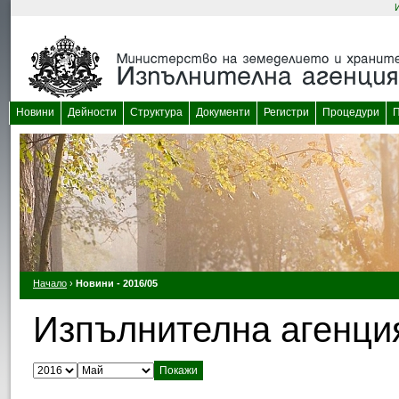
Новини
Дейности
Структура
Документи
Регистри
Процедури
П
Начало
›
Новини - 2016/05
Изпълнителна агенция
Изберете година:
Изберете месец: