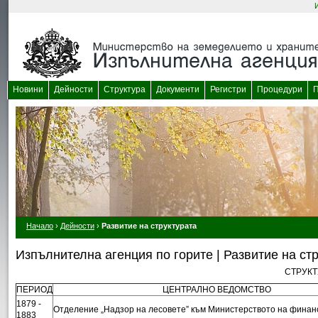
Новини
Дейности
Структура
Документи
Регистри
Процедури
П
Начало
›
Дейности
›
Развитие на структурата
Изпълнителна агенция по горите | Развитие на ст
СТРУКТ
ПЕРИОД
ЦЕНТРАЛНО ВЕДОМСТВО
1879 -
Отделение „Надзор на лесовете” към Министерството на финан
1883