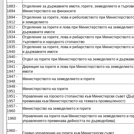
1883 -
Отделение за държавните имоти, горите, земеделието и търгов
1894
Министерството на финансите
1894 -
Отделение за горите, лова и риболовството при Министерството
1912
и земеделието
1912 -
Отделение за горите и лова при Министерството на земеделиет
1934
държавните имоти
1934 -
Отделение за горите, лова и рибарството при Министерството 
1935
търговията и народното стопанство
1935 -
Отделение за горите, лова и рибарството при Министерството 
1940
и държавните имоти
1940 -
Отдел за горите при Министерството на земеделието и държав
1941
1941 -
Дирекция на горите и лова при Министерството на земеделието
1947
имоти
1947 -
Министерството на земеделието и горите
1948
1948 -
Министерството на горите
1951
1951 -
Управление на горското стопанство към Министерски съвет (Дъ
1957
преминава към Министерството на тежката промишленост)
1957 -
Министерство на земеделието и горите
1960
Управление на горите към Министерството на земеделието и го
1960
управлението преминава дейността по дърводобива)
1960 -
Главно управление на горите към Министерски съвет