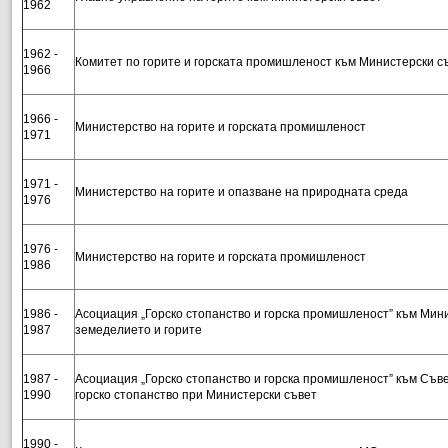
1962
1962 -
Комитет по горите и горската промишленост към Министерски с
1966
1966 -
Министерство на горите и горската промишленост
1971
1971 -
Министерство на горите и опазване на природната среда
1976
1976 -
Министерство на горите и горската промишленост
1986
1986 -
Асоциация „Горско стопанство и горска промишленост” към Мин
1987
земеделието и горите
1987 -
Асоциация „Горско стопанство и горска промишленост” към Съве
1990
горско стопанство при Министерски съвет
1990 -