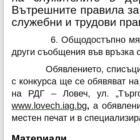
Вътрешните правила за
служебни и трудови пр
6. Общодостъпно мяс
други съобщения във връзка с
Обявлението, списъци
с конкурса ще се обявяват н
на РДГ – Ловеч, ул. „Тър
www
.
lovech
.
iag
.
bg
,
а обявлен
местен печат и в специализир
Материали