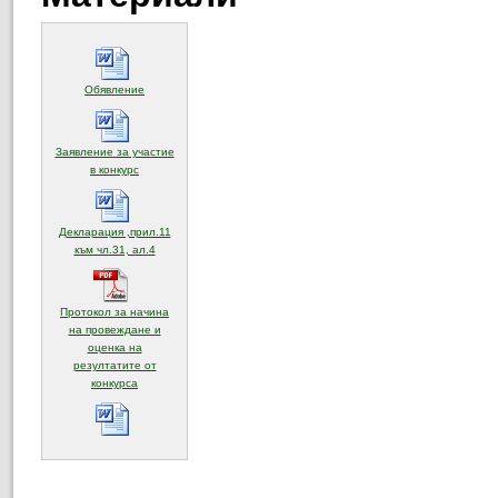
(отваря се в нов прозорец)
Обявление
Заявление за участие
(отваря се в нов прозорец)
в конкурс
Декларация ,прил.11
(отваря се в нов прозорец)
към чл.31, ал.4
Протокол за начина
на провеждане и
оценка на
резултатите от
(отваря се в нов прозорец)
конкурса
(отваря се в нов прозорец)