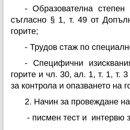
- Образователна степен
съгласно § 1
, т. 49
от Допълн
горите
;
- Трудов стаж по специалн
-
Специфични
изисквани
горите и
чл.
30, ал.
1, т.
1, т.
3
за контрола и опазването на 
2.
Начин за провеждане на
- писмен тест и
интервю 