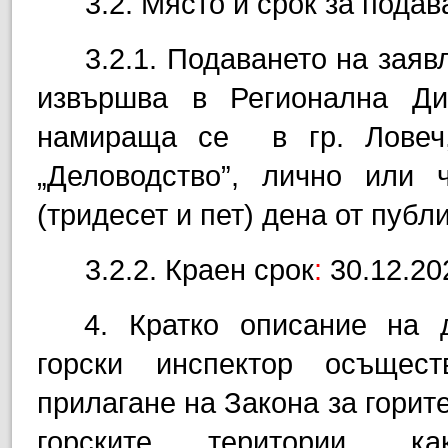
3.2.
Място и срок за подав
3.2.1
.
Подаването на заяв
извършва в Регионална Ди
намираща се
в гр. Ловеч
„Деловодство”, лично или
(тридесет и пет) дена от публ
3.2.2. Краен срок
:
30.12.202
4. Кратко описание на 
горски инспектор осъщест
прилагане на Закона за горит
горските територии, к