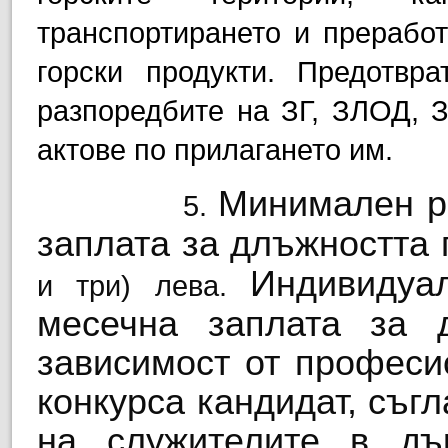
транспортирането и прерабо
горски продукти. Предотвр
разпоредбите на ЗГ, ЗЛОД, З
актове по прилагането им.
Минимал
ен
р
5.
заплата за длъжността
Индивидуа
и три)
лева
.
месечна заплата за 
зависимост от професи
конкурса кандидат, съг
на служителите в дъ