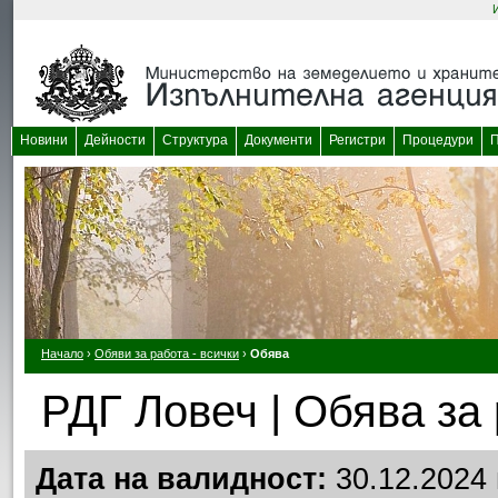
Новини
Дейности
Структура
Документи
Регистри
Процедури
П
Начало
›
Обяви за работа - всички
›
Обява
РДГ Ловеч | Обява за
Дата на валидност:
30.12.2024 