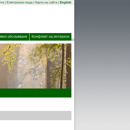
(отваря се в нов прозорец)
ети
|
Електронна поща
|
Карта на сайта
|
English
 прозорец)
ивно обслужване
Конфликт на интереси