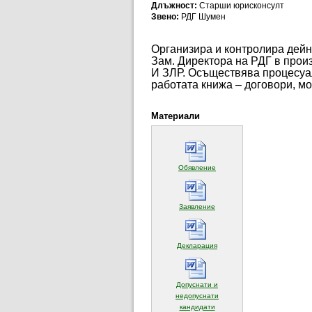
Длъжност:
Старши юрисконсулт
Звено:
РДГ Шумен
Организира и контролира дейн
Зам. Директора на РДГ в прои
И ЗЛР. Осъществява процесуал
работата книжа – договори, мо
Материали
(отваря се в нов прозорец)
Обявление
(отваря се в нов прозорец)
Заявление
(отваря се в нов прозорец)
Декларация
Допуснати и
недопуснати
(отваря се в нов прозорец)
кандидати