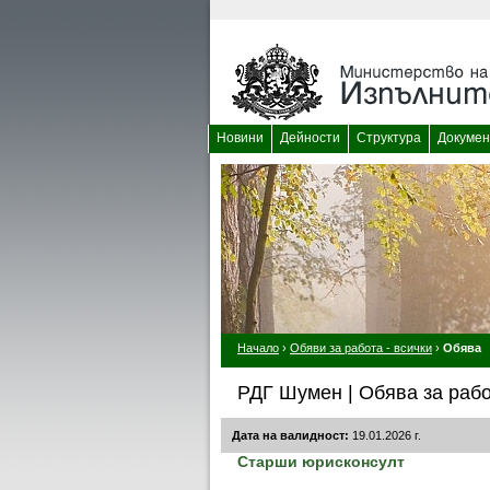
Новини
Дейности
Структура
Докумен
Начало
›
Обяви за работа - всички
›
Обява
РДГ Шумен | Обява за раб
Дата на валидност:
19.01.2026 г.
Старши юрисконсулт