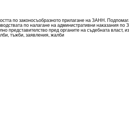
остта по законосъобразното прилагане на ЗАНН. Подпомаг
зводствата по налагане на административни наказания по З
но представителство пред органите на съдебната власт, и
лби, тъжби, заявления, жалби