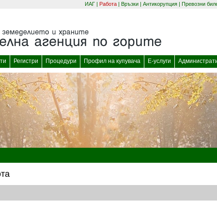
ИАГ
|
Работа
|
Връзки
|
Антикорупция
|
Превозни бил
(отваря се в нов прозорец)
(отваря се в нов
ти
Регистри
Процедури
Профил на купувача
Е-услуги
Администрат
ота