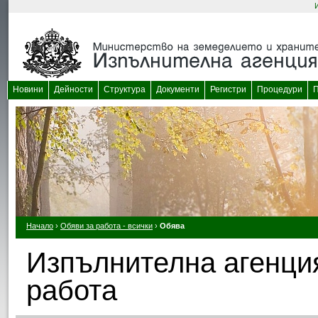
Новини
Дейности
Структура
Документи
Регистри
Процедури
П
Начало
›
Обяви за работа - всички
›
Обява
Изпълнителна агенция
работа