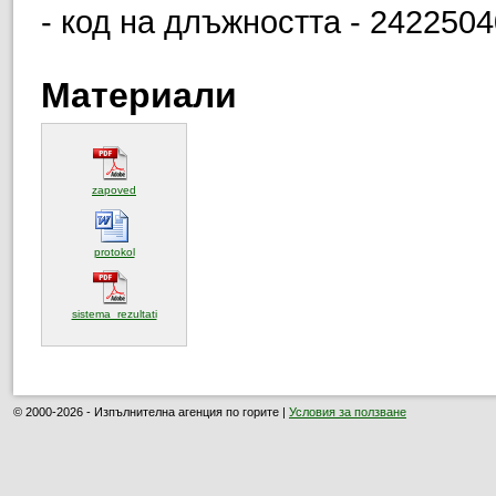
- код на длъжността - 242250
Материали
(отваря се в нов прозорец)
zapoved
(отваря се в нов прозорец)
protokol
(отваря се в нов прозорец)
sistema_rezultati
© 2000-2026 - Изпълнителна агенция по горите |
Условия за ползване