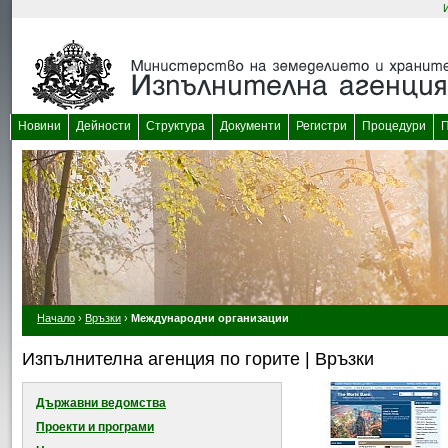
Новини
Дейности
Структура
Документи
Регистри
Процедури
П
Начало
›
Връзки
›
Международни организации
Изпълнителна агенция по горите | Връзки
Държавни ведомства
Проекти и програми