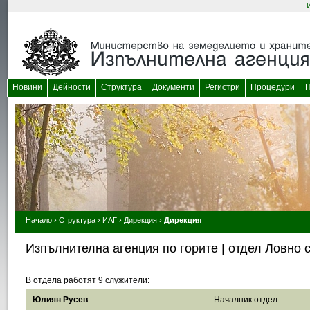
Новини
Дейности
Структура
Документи
Регистри
Процедури
П
Начало
›
Структура
›
ИАГ
›
Дирекция
›
Дирекция
Изпълнителна агенция по горите | отдел Ловно 
В отдела работят 9 служители:
Списък със служители и контакти
Юлиян Русев
Началник отдел