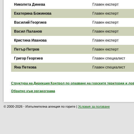
Николета Динева
Главен експерт
Екатерина Божинова
Главен експерт
Василий Георгиев
Главен експерт
Васил Паланов
Главен експерт
Кристина Иванова
Главен експерт
Петър Петров
Главен експерт
Григор Георгиев
Главен специалист
Яна Петкова
Главен специалист
Структура на Дирекция Контрол по опазване на горските територии и ло
Обратно към органограма
© 2000-2026 - Изпълнителна агенция по горите |
Условия за ползване