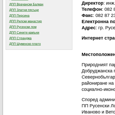
Директор
: инж
ДПП Врачански Балкан
Телефон
: 082 
ДПП Златни пясъци
Факс
: 082 87 2
ДПП Персина
Електронна п
ДПП Рилски манастир
Адрес
: гр. Ру
ДПП Русенски лом
ДПП Сините камъни
Интернет стр
ДПП Странджа
ДПП Шуменско плато
Местоположе
Природният пар
Добруджанска п
Севернобългар
райониране на
социално-икон
Според админи
ПП Русенски Ло
Иваново и Вето