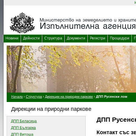
Новини
Дейности
Структура
Документи
Регистри
Процедури
П
Начало
›
Структура
›
Дирекции на природни паркове
›
ДПП Русенски лом
Дирекции на природни паркове
ДПП Русенс
ДПП Беласица
ДПП Българка
Контакт със з
ДПП Витоша