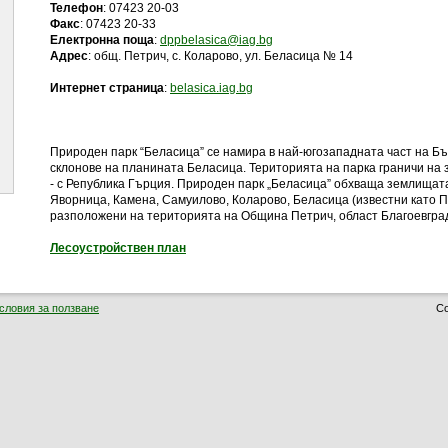
Телефон
: 07423 20-03
Факс
: 07423 20-33
Електронна поща
:
dppbelasica@iag.bg
Адрес
: общ. Петрич, с. Коларово, ул. Беласица № 14
(отваря се в нов прозорец)
Интернет страница
:
belasica.iag.bg
Природен парк “Беласица” се намира в най-югозападната част на Б
склонове на планината Беласица. Територията на парка граничи на з
- с Република Гърция. Природен парк „Беласица” обхваща землищата
Яворница, Камена, Самуилово, Коларово, Беласица (известни като По
разположени на територията на Община Петрич, област Благоевгр
Лесоустройствен план
словия за ползване
Co