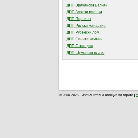
ДПП Врачански Балкан
ДПП Златни пясъци
ДПП Персина
ДПП Рилски манастир
ДПП Русенски лом
ДПП Сините камъни
ДПП Странджа
ДПП Шуменско плато
© 2000-2026 - Изпълнителна агенция по горите |
У