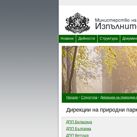
Новини
Дейности
Структура
Докумен
Начало
›
Структура
›
Дирекции на природни 
Дирекции на природни пар
ДПП Беласица
ДПП Българка
ДПП Витоша