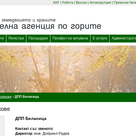
ИАГ
|
Работа
|
Връзки
|
Антикорупция
|
Превозни бил
(отваря се в нов прозорец)
(отваря се в нов
ти
Регистри
Процедури
Профил на купувача
Е-услуги
Администрат
паркове
›
ДПП Беласица
кове
ДПП Беласица
Контакт със звеното:
Директор
: инж. Добриел Радев