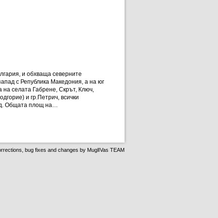
ългария, и обхваща северните
апад с Република Македония, а на юг
 на селата Габрене, Скрът, Ключ,
дгорие) и гр.Петрич, всички
ад. Общата площ на…
rrections, bug fixes and changes by
MuglIVas TEAM