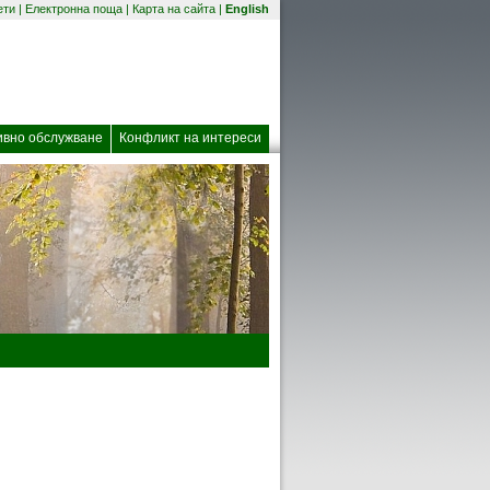
(отваря се в нов прозорец)
ети
|
Електронна поща
|
Карта на сайта
|
English
 прозорец)
ивно обслужване
Конфликт на интереси