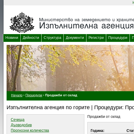
Новини
Дейности
Структура
Документи
Регистри
Процедури
П
Начало
›
Процедури
›
Продажби от склад
Изпълнителна агенция по горите | Процедури: Пр
Продажби от склад
Сечища
Дърводобив
Прогнозни количества
Година:
Ста