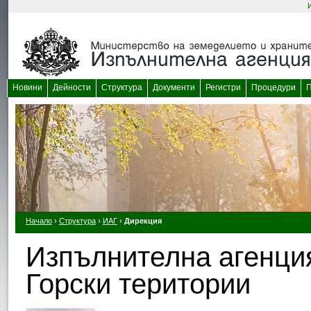
Новини
Дейности
Структура
Документи
Регистри
Процедури
П
Начало
›
Структура
›
ИАГ
›
Дирекция
Изпълнителна агенция
Горски територии