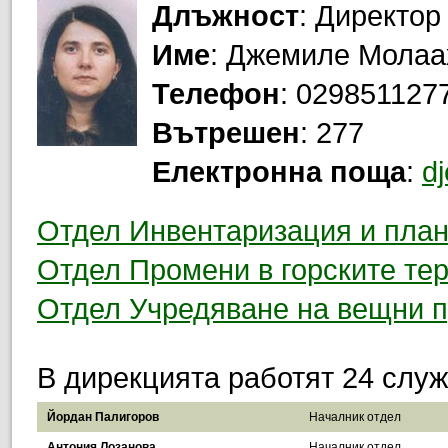
Длъжност
: Директор
Име
: Джемиле Мола
Телефон
: 029851127
Вътрешен
: 277
Електронна поща
:
d
Отдел Инвентаризация и пла
Отдел Промени в горските те
Отдел Учредяване на вещни 
В дирекцията работят 24 служ
Списък със служители и контакти
Йордан Палигоров
Началник отдел
Антония Лозанова
Началник отдел