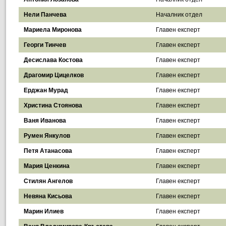
Нели Панчева
Началник отдел
Мариела Миронова
Главен експерт
Георги Тинчев
Главен експерт
Десислава Костова
Главен експерт
Драгомир Цицелков
Главен експерт
Ерджан Мурад
Главен експерт
Христина Стоянова
Главен експерт
Ваня Иванова
Главен експерт
Румен Янкулов
Главен експерт
Петя Атанасова
Главен експерт
Мария Ценкина
Главен експерт
Стилян Ангелов
Главен експерт
Невяна Кисьова
Главен експерт
Марин Илиев
Главен експерт