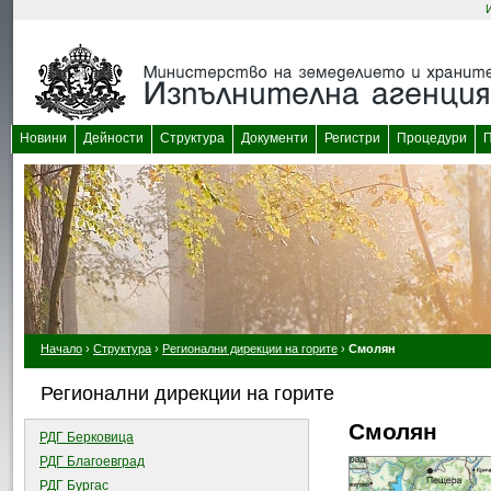
Новини
Дейности
Структура
Документи
Регистри
Процедури
П
Начало
›
Структура
›
Регионални дирекции на горите
›
Смолян
Регионални дирекции на горите
Смолян
РДГ Берковица
РДГ Благоевград
РДГ Бургас