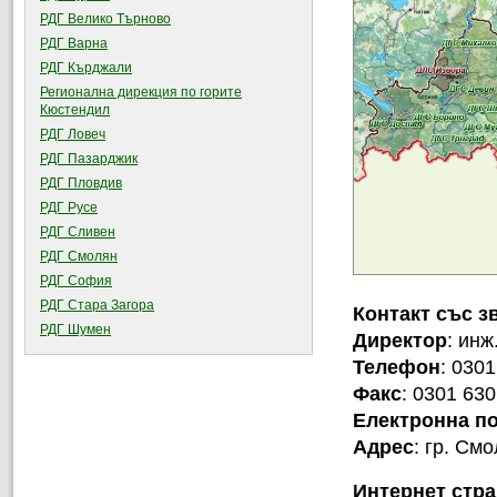
РДГ Велико Търново
РДГ Варна
РДГ Кърджали
Регионална дирекция по горите
Кюстендил
РДГ Ловеч
РДГ Пазарджик
РДГ Пловдив
РДГ Русе
РДГ Сливен
РДГ Смолян
РДГ София
РДГ Стара Загора
Контакт със з
РДГ Шумен
Директор
: инж
Телефон
: 0301
Факс
: 0301 630
Електронна п
Адрес
: гр. См
Интернет стр