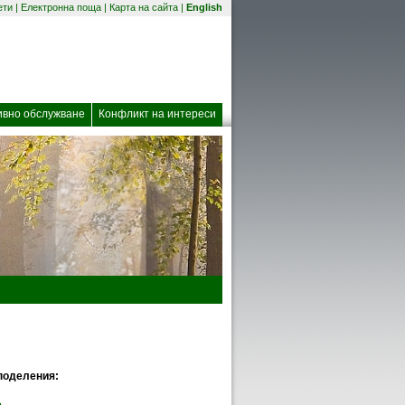
(отваря се в нов прозорец)
ети
|
Електронна поща
|
Карта на сайта
|
English
 прозорец)
ивно обслужване
Конфликт на интереси
поделения: