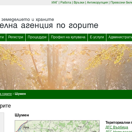
ИАГ
|
Работа
|
Връзки
|
Антикорупция
|
Превозни бил
(отваря се в нов прозорец)
(отваря се в нов
ти
Регистри
Процедури
Профил на купувача
Е-услуги
Администрат
а горите
›
Шумен
орите
Шумен
Териториални 
ДГС Върбица