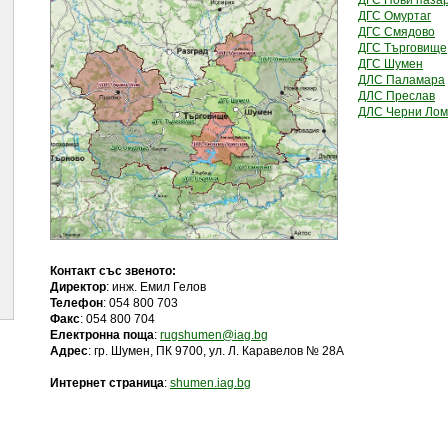
ДГС Нови паза
ДГС Омуртаг
ДГС Смядово
ДГС Търговище
ДГС Шумен
ДЛС Паламара
ДЛС Преслав
ДЛС Черни Лом
Контакт със звеното:
Директор
: инж. Емил Гелов
Телефон
: 054 800 703
Факс
: 054 800 704
Електронна поща
:
rugshumen@iag.bg
Адрес
: гр. Шумен, ПК 9700, ул. Л. Каравелов № 28А
(отваря се в нов прозорец)
Интернет страница
:
shumen.iag.bg