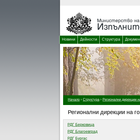
Новини
Дейности
Структура
Докумен
Начало
›
Структура
›
Регионални дирекции н
Регионални дирекции на г
РДГ Берковица
РДГ Благоевград
РДГ Бургас