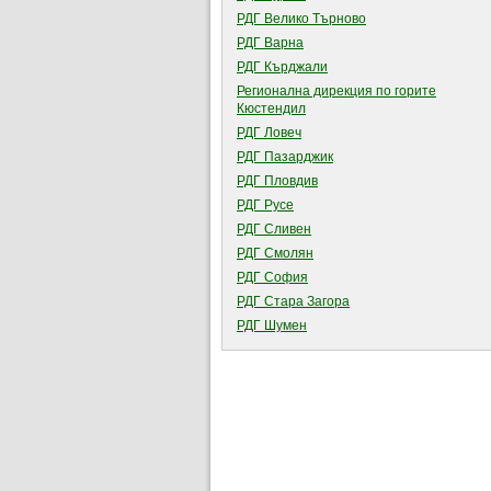
РДГ Велико Търново
РДГ Варна
РДГ Кърджали
Регионална дирекция по горите
Кюстендил
РДГ Ловеч
РДГ Пазарджик
РДГ Пловдив
РДГ Русе
РДГ Сливен
РДГ Смолян
РДГ София
РДГ Стара Загора
РДГ Шумен