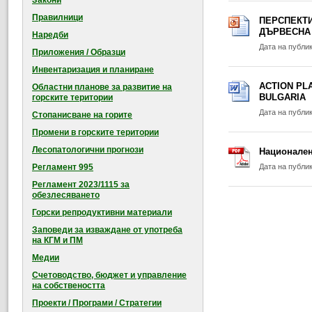
Закони
Правилници
ПЕРСПЕКТИ
ДЪРВЕСНА
Наредби
Дата на публи
Приложения / Образци
Инвентаризация и планиране
ACTION PL
Областни планове за развитие на
BULGARIA
горските територии
Дата на публи
Стопанисване на горите
Промени в горските територии
Лесопатологични прогнози
Национален 
Регламент 995
Дата на публи
Регламент 2023/1115 за
обезлесяването
Горски репродуктивни материали
Заповеди за изваждане от употреба
на КГМ и ПМ
Медии
Счетоводство, бюджет и управление
на собствеността
Проекти / Програми / Стратегии