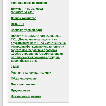
Гори във фаза на старост
Документи по Заповед
№576/22.04.2016
Ловно стопанство
BIO4ECO
Звено Вътрешен одит
Проект № BG05SFOP001-2.006-0039-
CO1 „Повишаване капацитета на
служителите на ИАГ за изпълнение на
контролни функции по управление на
горите“ по Оперативна програма
„Добро управление“, съфинансиран
от Европейския социален фонд на
Европейския съюз.
ЗДОИ
Мнения, становища, позиции
Обща информация
План извлечения
Предписания
Извършени проверки