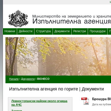
Новини
Дейности
Структура
Документи
Регистри
Процедури
П
Начало
›
Документи
›
BIO4ECO
Изпълнителна агенция по горите | Документи
Брошура B
Ловностопански райони около огнищa
Дата на публи
на АЧС