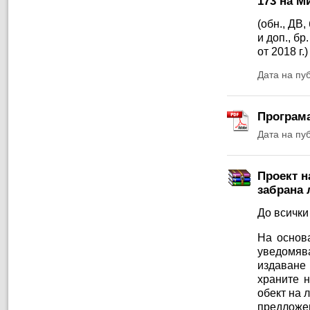
173 на М
(обн., ДВ, 
и доп., бр.
от 2018 г.)
Дата на пу
Програма
Дата на пу
Проект н
забрана 
До всички
На основа
уведомяв
издаване
храните 
обект на 
предложе