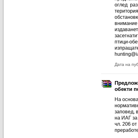
оглед ра
територи
обстановк
внимание 
издаване
засегнати
птици-об
изпраща
hunting@i
Дата на пу
Предложе
обекти по
На основа
нормативн
заповед, 
на ИАГ за
чл. 206 о
преработе