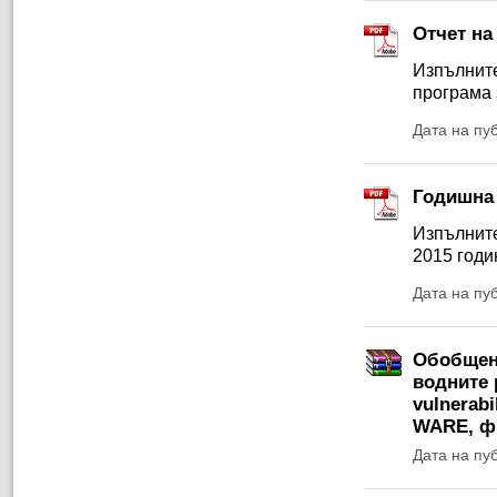
Oтчет на
Изпълните
програма 
Дата на пу
Годишна 
Изпълните
2015 годи
Дата на пу
Обобщени
водните 
vulnerabi
WARE, ф
Дата на пу