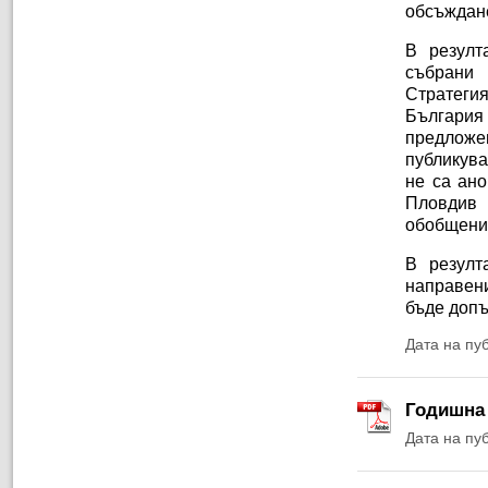
обсъждане
В резулт
събрани
Стратеги
България
предложе
публикува
не са ано
Пловдив 
обобщени
В резулт
направен
бъде допъ
Дата на пу
Годишна 
Дата на пу