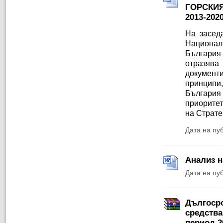
ГОРСКИЯ
2013-20
На заседа
Националн
България
отразява
документи
принципи
България
приоритет
на Страте
Дата на пу
Анализ н
Дата на пу
Дългосро
средства
период 2