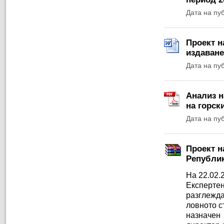
Дата на пу
Проект н
издаване
Дата на пу
Анализ н
на горски
Дата на пу
Проект н
Републик
На 22.02.
Експерт
разглежда
ловното с
назначен