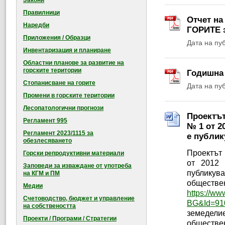
Закони
Правилници
Отчет н
Наредби
ГОРИТЕ з
Приложения / Образци
Дата на пу
Инвентаризация и планиране
Областни планове за развитие на
горските територии
Годишна 
Стопанисване на горите
Дата на пу
Промени в горските територии
Лесопатологични прогнози
Проектът
Регламент 995
№ 1 от 2
Регламент 2023/1115 за
е публик
обезлесяването
Проектът
Горски репродуктивни материали
от 2012 
Заповеди за изваждане от употреба
публикув
на КГМ и ПМ
обществе
Медии
https://ww
Счетоводство, бюджет и управление
BG&Id=91
на собствеността
земедели
Проекти / Програми / Стратегии
обществен