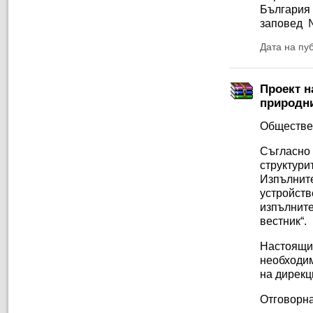
България 
заповед №
Дата на пу
Проект н
природни
Обществе
Съгласно
структу
Изпълни
устройст
изпълните
вестник“.
Настоящ
необходи
на дирекц
Отговорна