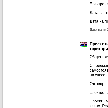
Електроне
Дата на от
Дата на п
Дата на пу
Проект н
територи
Обществе
С приеман
самостоят
на списан
Отговорна
Електроне
Проект на
звено „Ре