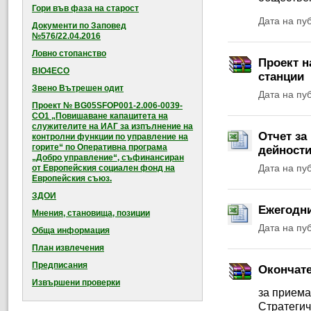
Гори във фаза на старост
Дата на пу
Документи по Заповед
№576/22.04.2016
Ловно стопанство
Проект н
BIO4ECO
станции
Звено Вътрешен одит
Дата на пу
Проект № BG05SFOP001-2.006-0039-
CO1 „Повишаване капацитета на
служителите на ИАГ за изпълнение на
Отчет за
контролни функции по управление на
горите“ по Оперативна програма
дейности
„Добро управление“, съфинансиран
Дата на пу
от Европейския социален фонд на
Европейския съюз.
ЗДОИ
Ежегодни
Мнения, становища, позиции
Дата на пу
Обща информация
План извлечения
Предписания
Окончат
Извършени проверки
за приема
Стратегич