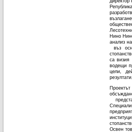
директор 
Република
разработв
възлага
обществен
Лесотехн
Нино Нино
анализ на
въз осн
стопанств
са визия 
водещи пр
цели, де
резултати
Проектът
обсъждан
предста
Специализ
предприят
институци
стопанств
Освен то