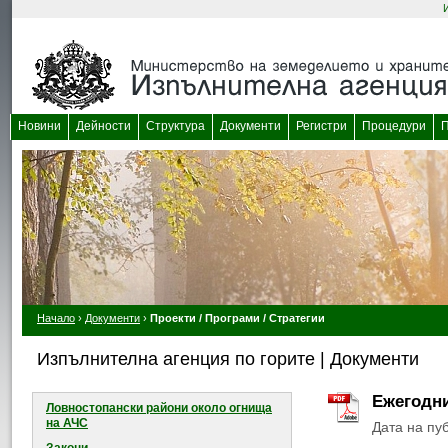
Новини
Дейности
Структура
Документи
Регистри
Процедури
П
Начало
›
Документи
›
Проекти / Програми / Стратегии
Изпълнителна агенция по горите | Документи
Ежегодни
Ловностопански райони около огнищa
на АЧС
Дата на пу