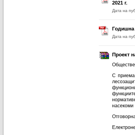
2021 г.
Дата на пу
Годишна 
Дата на пу
Проект н
Обществе
С приеман
лесозащ
функциони
функциит
норматив
насекоми 
Отговорна
Електроне