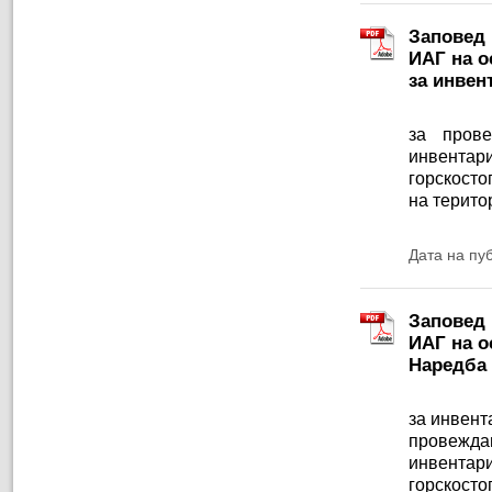
Заповед 
ИАГ на ос
за инвен
за пров
инвентари
горскосто
на терито
Дата на пу
Заповед 
ИАГ на ос
Наредба 
за инвент
провеждан
инвентари
горскосто