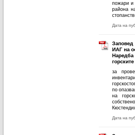
пожари и 
района н
стопанств
Дата на пу
Заповед 
ИАГ на ос
Наредба 
горските
за пров
инвентар
горскосто
по опазва
на горск
собствен
Кюстенди
Дата на пу