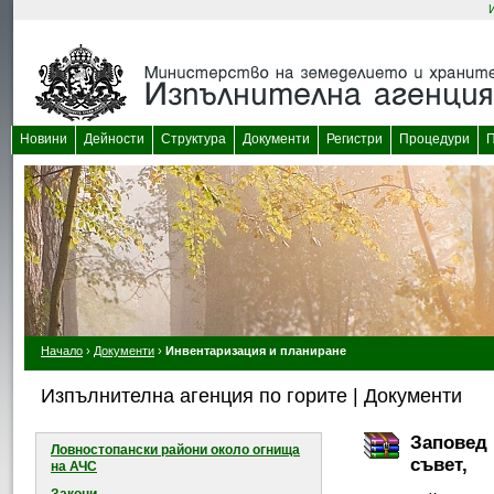
Новини
Дейности
Структура
Документи
Регистри
Процедури
П
Начало
›
Документи
›
Инвентаризация и планиране
Изпълнителна агенция по горите | Документи
Заповед 
Ловностопански райони около огнищa
съвет,
на АЧС