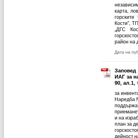
независим
карта, ло
горските
Кости”, Т
„ДГС Кос
горскост
район на 
Дата на пу
Заповед 
ИАГ за н
90, ал.1,
за инвент
Наредба №
поддържан
приеманет
и на изра
план за д
горскосто
дейност н