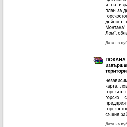
и на изр
план за д
горскосто
дейност 
Монтана” 
Лом“, обл
Дата на пу
ПОКАНА з
извършен
територи
независим
карта, ло
горските 
горско 
предпр
горскосто
същия рай
Дата на пу