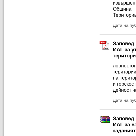
извършена
Община 
Териториа
Дата на пу
Заповед 
ИАГ за у
територи
ловностоп
територии
на терито
и горскос
дейност н
Дата на пу
Заповед 
ИАГ за н
заданият