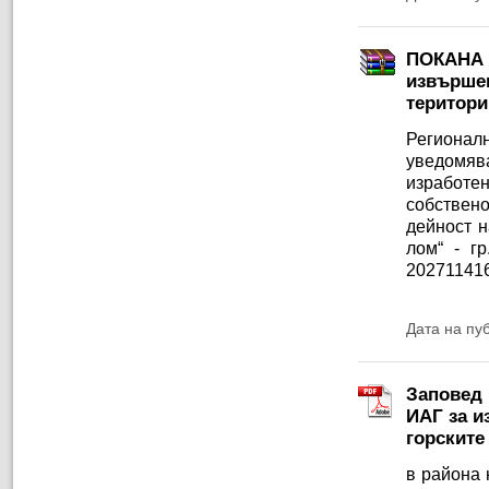
ПОКАНА з
извършен
територи
Регионал
уведомяв
изработен
собствено
дейност 
лом“ - г
202711416,
Дата на пу
Заповед 
ИАГ за и
горските
в района 