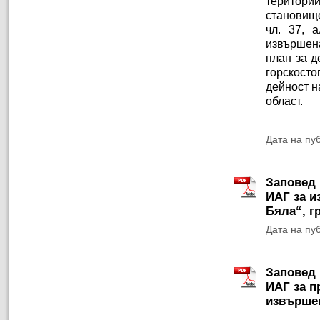
територи
становище
чл. 37, 
извършен
план за д
горскосто
дейност н
област.
Дата на пу
Заповед 
ИАГ за и
Бяла“, г
Дата на пу
Заповед 
ИАГ за п
извършен