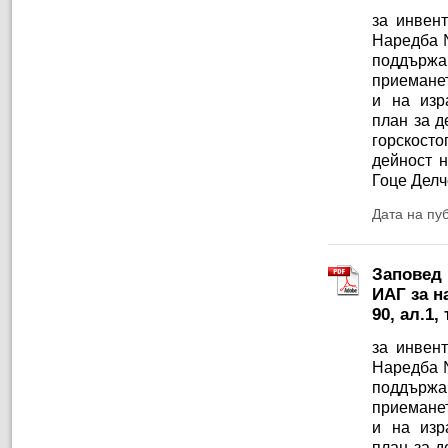
за инвент
Наредба №
поддържа
приеманет
и на изр
план за д
горскосто
дейност 
Гоце Делч
Дата на пу
Заповед 
ИАГ за н
90, ал.1,
за инвент
Наредба №
поддържа
приеманет
и на изр
план за д