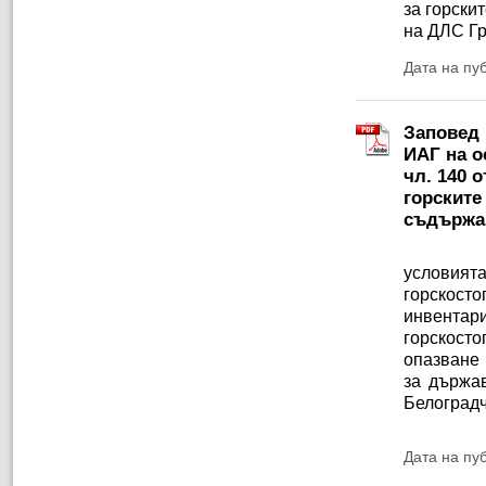
за горски
на ДЛС Г
Дата на пу
Заповед 
ИАГ на ос
чл. 140 
горските
съдържа
условия
горскосто
инвента
горскосто
опазване 
за държав
Белоградч
Дата на пу