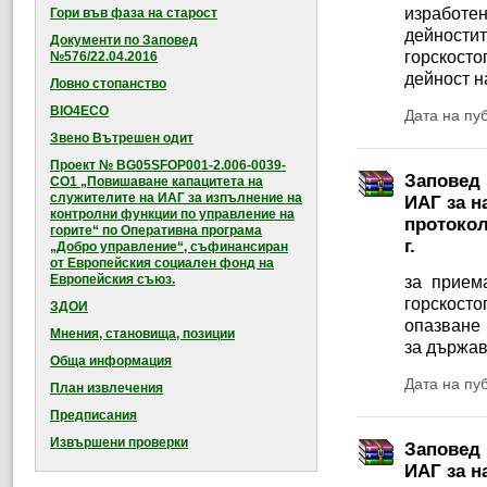
изработен
Гори във фаза на старост
дейности
Документи по Заповед
горскосто
№576/22.04.2016
дейност н
Ловно стопанство
BIO4ECO
Дата на пу
Звено Вътрешен одит
Проект № BG05SFOP001-2.006-0039-
Заповед 
CO1 „Повишаване капацитета на
служителите на ИАГ за изпълнение на
ИАГ за н
контролни функции по управление на
протокол
горите“ по Оперативна програма
г.
„Добро управление“, съфинансиран
от Европейския социален фонд на
Европейския съюз.
за прием
горскосто
ЗДОИ
опазване 
Мнения, становища, позиции
за държав
Обща информация
Дата на пу
План извлечения
Предписания
Извършени проверки
Заповед 
ИАГ за н