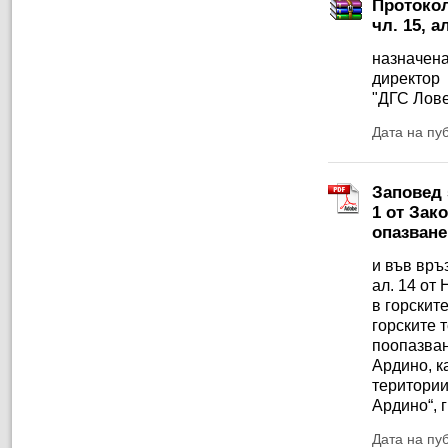
Протокол
чл. 15, а
назначена
директор
"ДГС Лове
Дата на пу
Заповед 5
1 от Зако
опазване
и във връзк
ал. 14 от
в горскит
горските 
поопазван
Ардино, к
територии
Ардино“, г
Дата на пу