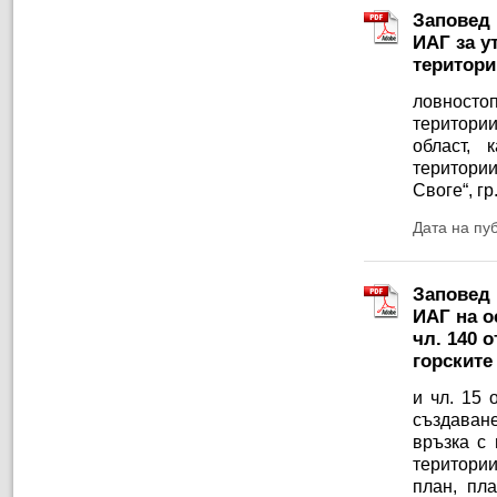
Заповед 
ИАГ за у
територи
ловностоп
територи
област, 
територии
Своге“, гр
Дата на пу
Заповед 
ИАГ на ос
чл. 140 
горските
и чл. 15
създаван
връзка с
територии
план, пл