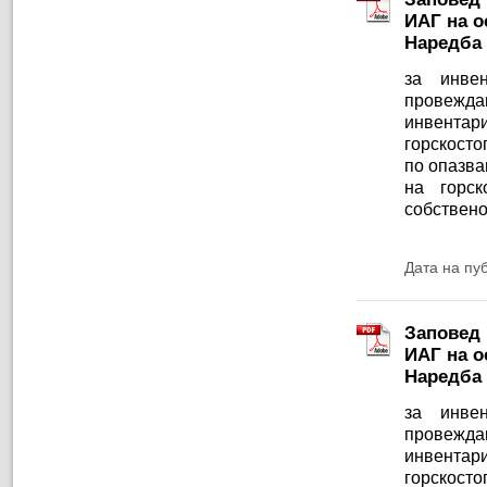
ИАГ на ос
Наредба 
за инве
провежд
инвентар
горскосто
по опазва
на горск
собствено
Дата на пу
Заповед 
ИАГ на ос
Наредба 
за инве
провежд
инвентар
горскосто