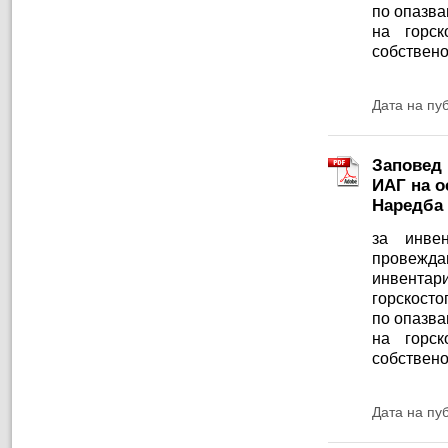
по опазва
на горск
собствено
Дата на пу
Заповед 
ИАГ на ос
Наредба 
за инве
провежд
инвентар
горскосто
по опазва
на горск
собствено
Дата на пу