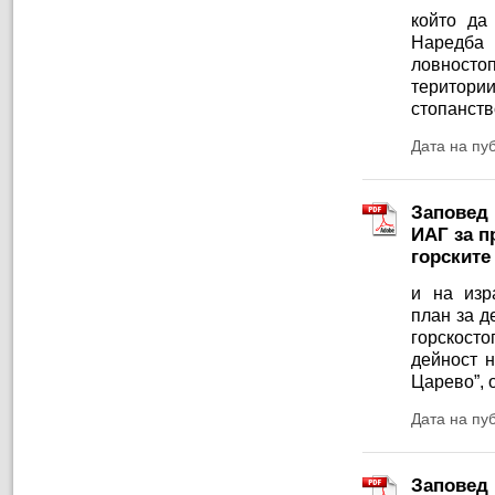
който да
Наредба №
ловностоп
територии
стопанств
Дата на пу
Заповед 
ИАГ за п
горските
и на изр
план за д
горскосто
дейност 
Царево”, 
Дата на пу
Заповед 