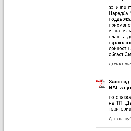
за инвент
Наредба №
поддържа
приеманет
и на изр
план за д
горскосто
дейност н
област См
Дата на пу
Заповед 
ИАГ за у
по опазва
на ТП „Дъ
територии
Дата на пу