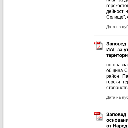
горскосто
дейност 
Селище”, 
Дата на пу
Заповед 
ИАГ за у
територи
по опазва
община Са
район Па
горски т
стопанств
Дата на пу
Заповед 
основание 
от Наред