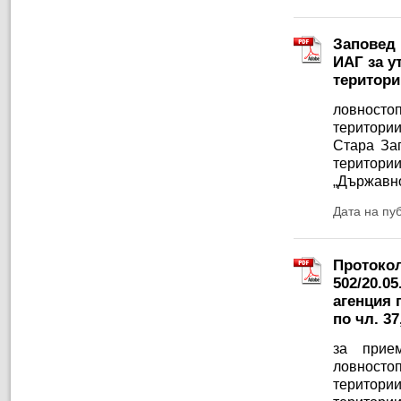
Заповед 
ИАГ за у
територи
ловностоп
територии
Стара Заг
територи
„Държавно
Дата на пу
Протокол
502/20.0
агенция 
по чл. 37
за прием
ловностоп
територии