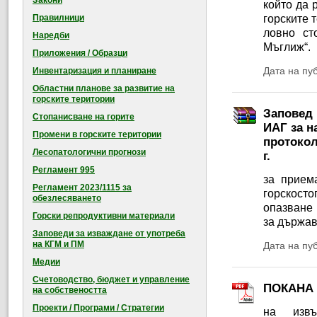
Закони
който да 
Правилници
горските 
ловно ст
Наредби
Мъглиж“.
Приложения / Образци
Дата на пу
Инвентаризация и планиране
Областни планове за развитие на
горските територии
Заповед 
Стопанисване на горите
ИАГ за н
Промени в горските територии
протокол
Лесопатологични прогнози
г.
Регламент 995
за прием
Регламент 2023/1115 за
горскосто
обезлесяването
опазване 
Горски репродуктивни материали
за държав
Заповеди за изваждане от употреба
на КГМ и ПМ
Дата на пу
Медии
Счетоводство, бюджет и управление
ПОКАНА
на собствеността
Проекти / Програми / Стратегии
на извъ