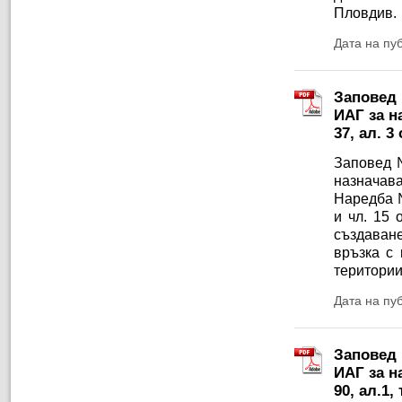
Пловдив.
Дата на пу
Заповед 
ИАГ за н
37, ал. 
Заповед №
назначава
Наредба №
и чл. 15
създаван
връзка с
територии
Дата на пу
Заповед 
ИАГ за н
90, ал.1,