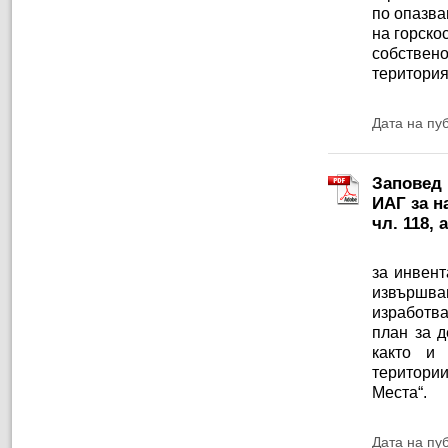
по опазва
на горско
собствено
територия
Дата на пу
Заповед 
ИАГ за на
чл. 118, 
за инвент
извършв
изработва
план за д
както и 
територии
Места“.
Дата на пу