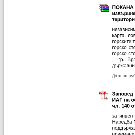
ПОКАНА з
извършен
територи
независим
карта, ло
горските 
горско ст
горско с
– гр. Вр
държавнит
Дата на пу
Заповед 
ИАГ на ос
чл. 140 
за инвент
Наредба №
поддържа
приеманет