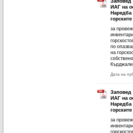
Заповед 
ИАГ на ос
Наредба 
горските
за провеж
инвентари
горскосто
по опазва
на горско
собствено
Кърджали
Дата на пу
Заповед 
ИАГ на ос
Наредба 
горските
за провеж
инвентари
горскосто