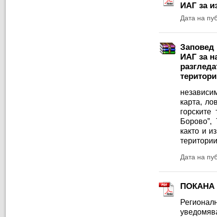
ИАГ за и
Дата на пу
Заповед 
ИАГ за н
разгледа
територи
независим
карта, ло
горските
Борово”,
както и и
територии
Дата на пу
ПОКАНА
Регионал
уведомява