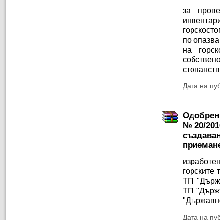
за пров
инвентар
горскосто
по опазва
на горск
собствен
стопанств
Дата на пу
Одобрени
№ 20/201
създаван
приемане
изработе
горските 
ТП "Държ
ТП "Държ
"Държавно
Дата на пу