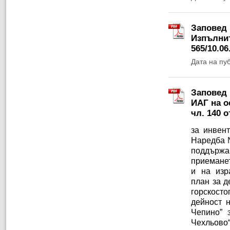
Заповед 
Изпълнит
565/10.06.
Дата на пу
Заповед 
ИАГ на ос
чл. 140 
за инвент
Наредба №
поддържа
приеманет
и на изр
план за д
горскосто
дейност 
Чепино” 
Чехльово“