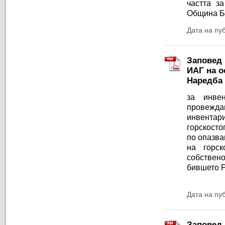
частта з
Община Б
Дата на пу
Заповед 
ИАГ на ос
Наредба 
за инве
провежд
инвентар
горскосто
по опазва
на горск
собствен
бившето 
Дата на пу
Заповед 