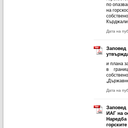
по опазва
на горско
собствено
Кърджали
Дата на пу
Заповед 
утвържда
и плана з
в грани
собствено
„Държавно
Дата на пу
Заповед 
ИАГ на ос
Наредба 
горските