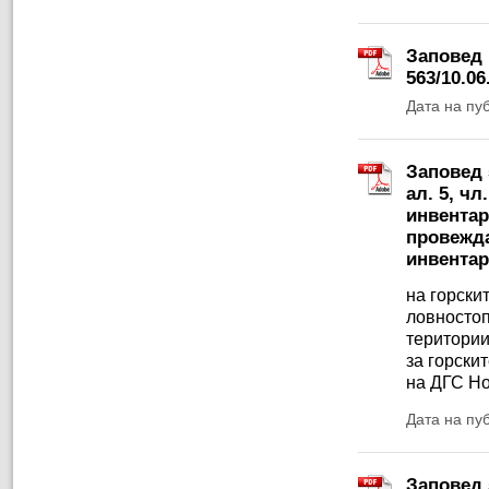
Заповед 
563/10.06.
Дата на пу
Заповед 5
ал. 5, чл
инвентар
провежда
инвентар
на горски
ловностоп
територии
за горски
на ДГС Н
Дата на пу
Заповед 5