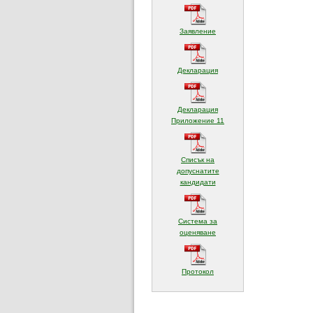
(отваря се в нов прозорец)
Заявление
(отваря се в нов прозорец)
Декларация
Декларация
(отваря се в нов прозорец
Приложение 11
Списък на
допуснатите
(отваря се в нов прозорец)
кандидати
Система за
(отваря се в нов прозорец)
оценяване
(отваря се в нов прозорец)
Протокол