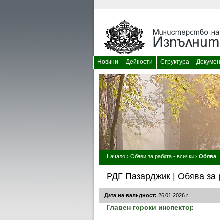
Новини
Дейности
Структура
Докумен
Начало
›
Обяви за работа - всички
›
Обява
РДГ Пазарджик | Обява за 
Дата на валидност:
26.01.2026 г.
Главен горски инспектор