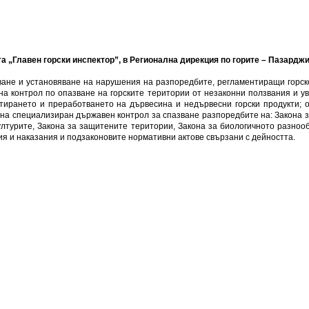
та
„Главен горски инспектор”,
в
Регионална дирекция по горите – Пазарджи
ване и установяване на нарушения на разпоредбите, регламентиращи горск
а контрол по опазване на горските територии от незаконни ползвания и у
ртирането и преработването на дървесина и недървесни горски продукти; 
на специализиран държавен контрол за спазване разпоредбите на: Закона за
ултурите, Закона за защитените територии, Закона за биологичното разноо
я и наказания и подзаконовите нормативни актове свързани с дейността.