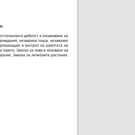
к:
остопанската дейност и разкриване на
вреждания, незаконна паша, незаконно
организация и контрол на работата на
 горите, Закона за лова и опазване на
бразие, Закона за лечебните растения,