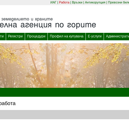
ИАГ
|
Работа
|
Връзки
|
Антикорупция
|
Превозни бил
(отваря се в нов прозорец)
(отваря се в нов
ти
Регистри
Процедури
Профил на купувача
Е-услуги
Администрат
работа