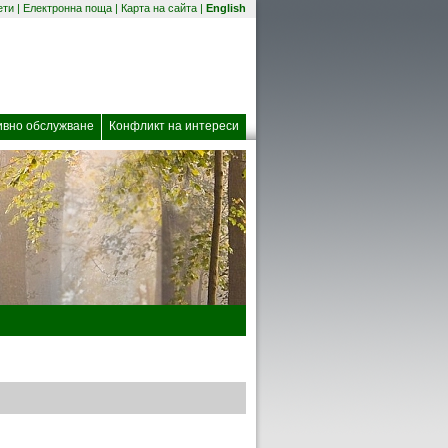
(отваря се в нов прозорец)
ети
|
Електронна поща
|
Карта на сайта
|
English
 прозорец)
ивно обслужване
Конфликт на интереси