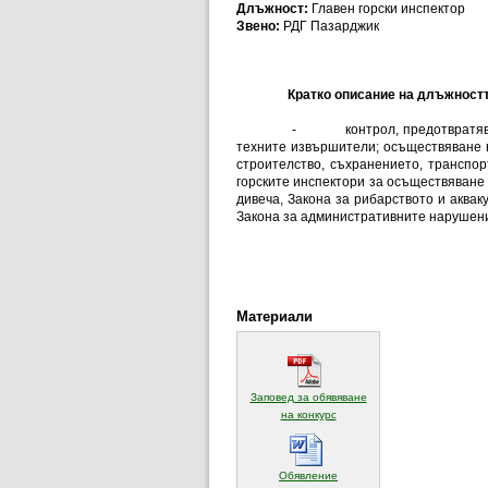
Длъжност:
Главен горски инспектор
Звено:
РДГ Пазарджик
Кратко описание на д
лъжност
-
контрол, предотвратя
техните извършители; осъществяване н
строителство, съхранението, транспо
горските инспектори за осъществяване 
дивеча, Закона за рибарството и аквак
Закона за административните нарушени
Материали
Заповед за обявяване
(отваря се в нов прозорец)
на конкурс
(отваря се в нов прозорец)
Обявление