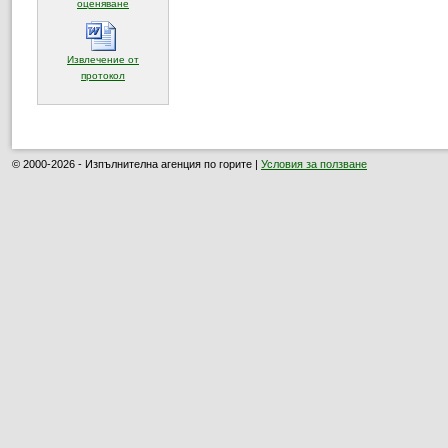
(отваря се в нов прозорец)
оценяване
Извлечение от
(отваря се в нов прозорец)
протокол
© 2000-2026 - Изпълнителна агенция по горите |
Условия за ползване