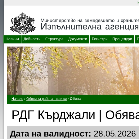
Новини
Дейности
Структура
Документи
Регистри
Процедури
П
Начало
›
Обяви за работа - всички
›
Обява
РДГ Кърджали | Обява
Дата на валидност:
28.05.2026 