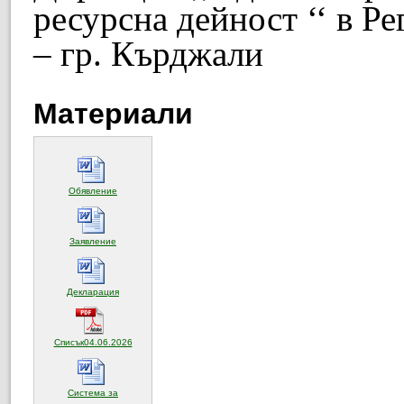
ресурсна дейност ‘‘ в Р
– гр. Кърджали
Материали
(отваря се в нов прозорец)
Обявление
(отваря се в нов прозорец)
Заявление
(отваря се в нов прозорец)
Декларация
(отваря се в нов прозорец)
Списък04.06.2026
Система за