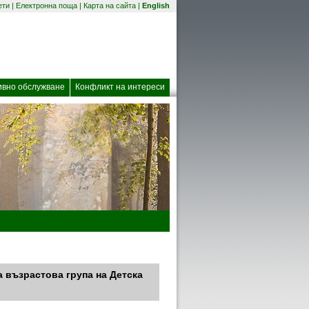
(отваря се в нов прозорец)
ети
|
Електронна поща
|
Карта на сайта
|
English
 прозорец)
ивно обслужване
Конфликт на интереси
а възрастова група на Детска