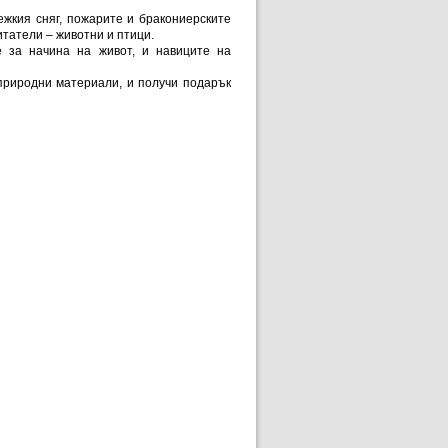
ежкия сняг, пожарите и бракониерските
итатели – животни и птици.
 за начина на живот, и навиците на
 природни материали, и получи подарък