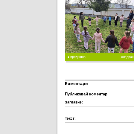
предишна
следва
Коментари
Публикувай коментар
Заглавие:
Текст: