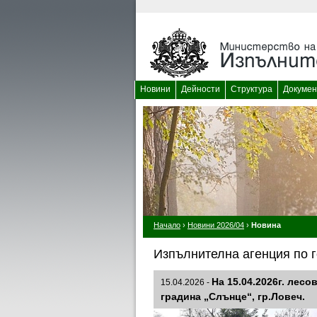
Новини
Дейности
Структура
Докумен
Начало
›
Новини 2026/04
›
Новина
Изпълнителна агенция по г
На 15.04.2026г. лес
15.04.2026 -
градина „Слънце“, гр.Ловеч.