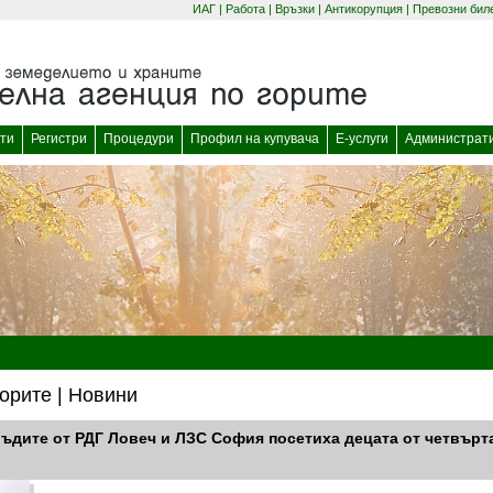
ИАГ
|
Работа
|
Връзки
|
Антикорупция
|
Превозни бил
(отваря се в нов прозорец)
(отваря се в нов
ти
Регистри
Процедури
Профил на купувача
Е-услуги
Администрат
орите | Новини
овъдите от РДГ Ловеч и ЛЗС София посетиха децата от четвърт