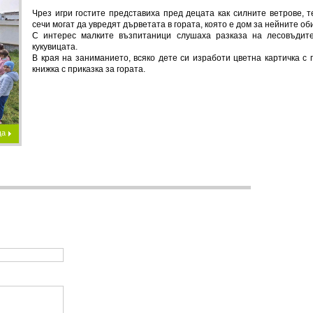
Чрез игри гостите представиха пред децата как силните ветрове, т
сечи могат да увредят дърветата в гората, която е дом за нейните об
С интерес малките възпитаници слушаха разказа на лесовъдите
кукувицата.
В края на заниманието, всяко дете си изработи цветна картичка с
книжка с приказка за гората.
ща