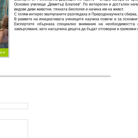
Основно училище „Димитър Благоев“. По интересен и достъпен нач
видове диви животни, тяхната биология и начина им на живот.
С голям интерес малчуганите разгледаха и Природонаучната сбирка,
В рамките на инициативата учениците научиха повече и за основнит
Експертите обърнаха специално внимание на необходимостта 
замърсяване, като насърчиха децата да бъдат отговорни и грижовни
ща