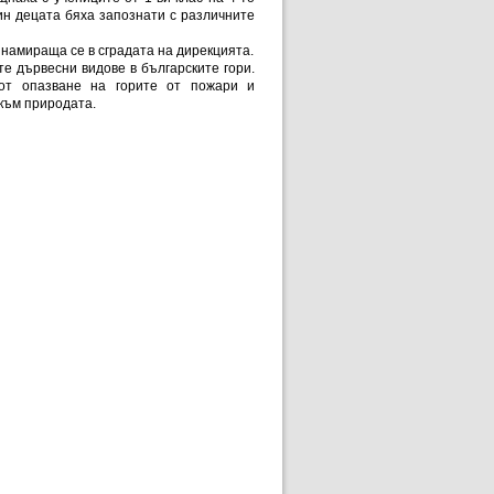
ин децата бяха запознати с различните
 намираща се в сградата на дирекцията.
е дървесни видове в българските гори.
от опазване на горите от пожари и
 към природата.