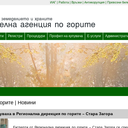
ИАГ
|
Работа
|
Връзки
|
Антикорупция
|
Превозни бил
(отваря се в нов прозорец)
(отваря се в нов
ти
Регистри
Процедури
Профил на купувача
Е-услуги
Администрат
орите | Новини
ваха в Регионална дирекция по горите – Стара Загора
Експерти от Регионална дирекция по горите – Стара Загора се срещ