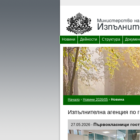
Новини
Дейности
Структура
Докумен
Начало
›
Новини 2026/05
›
Новина
Изпълнителна агенция по г
Първокласници госту
27.05.2026 -