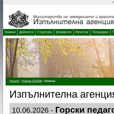
Новини
Дейности
Структура
Документи
Регистри
Процедури
П
Начало
›
Новини 2026/06
›
Новина
Изпълнителна агенция
Горски педаг
10.06.2026 -