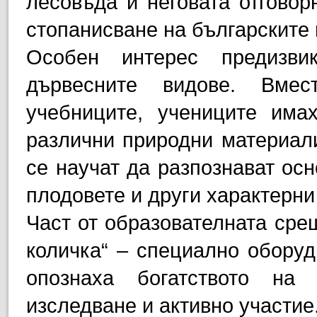
лесовъда и неговата отговор
стопанисване на българските 
Особен интерес предизви
дървесните видове. Вмес
учебниците, учениците има
различни природни материали
се научат да разпознават осн
плодовете и други характерни
Част от образователната сре
количка“ – специално оборуд
опознаха богатството на 
изследване и активно участие