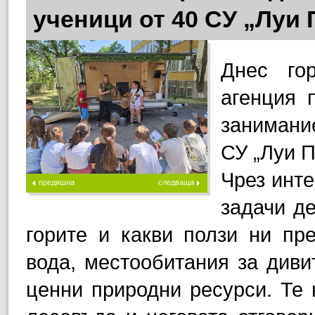
ученици от 40 СУ „Луи
Днес гор
агенция 
занимани
СУ „Луи П
Чрез инте
предишна
следваща
задачи д
горите и какви ползи ни пре
вода, местообитания за диви
ценни природни ресурси. Те 