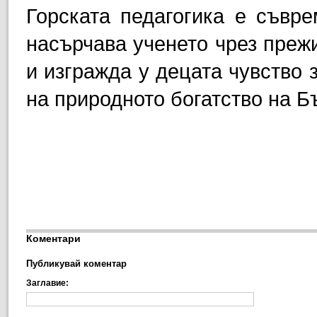
Горската педагогика е съвре
насърчава ученето чрез прежи
и изгражда у децата чувство 
на природното богатство на Б
Коментари
Публикувай коментар
Заглавие: