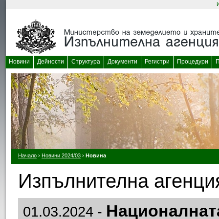
Новини
Дейности
Структура
Документи
Регистри
Процедури
П
Начало
›
Новини 2024/03
›
Новина
Изпълнителна агенция
Националнат
01.03.2024 -