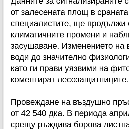
Данните за сигнализираните с
от залесената площ в сраната
специалистите, ще продължи с
климатичните промени и набл
засушаване. Изменението на
води до значително физиолог
като ги прави уязвими на фит
коментират лесозащитниците.
Провеждане на въздушно пръ
от 42 540 дка. В периода апр
срещу ръждива борова листна