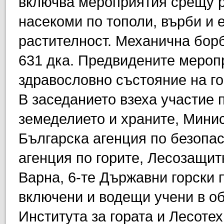
включва мероприятия срещу р
насекоми по тополи, върби и 
растителност. Механична борб
631 дка. Предвидените мероп
здравословно състояние на го
В заседанието взеха участие 
земеделието и храните, Минис
Българска агенция по безопа
агенция по горите, Лесозащит
Варна, 6-те Държавни горски 
включени и водещи учени в об
Института за гората и Лесоте