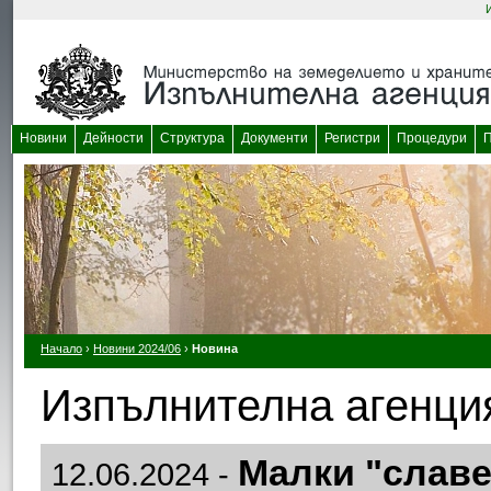
Новини
Дейности
Структура
Документи
Регистри
Процедури
П
Начало
›
Новини 2024/06
›
Новина
Изпълнителна агенция
Малки "славе
12.06.2024 -