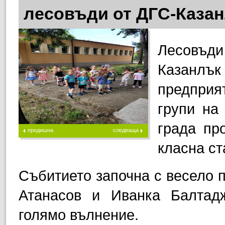
лесовъди от ДГС-Казан
Лесовъди
Казанл
предприя
групи на
града пр
предишна
следваща
класна ст
Събитието започна с весело 
Атанасов и Иванка Балтадж
голямо вълнение.