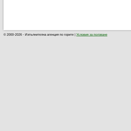
© 2000-2026 - Изпълнителна агенция по горите |
Условия за ползване