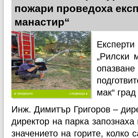
пожари проведоха експ
манастир“
Експерт
„Рилски 
опазване
подготвит
мак“ град
предишна
следваща
Инж. Димитър Григоров – дире
директор на парка запознаха
значението на горите, колко 