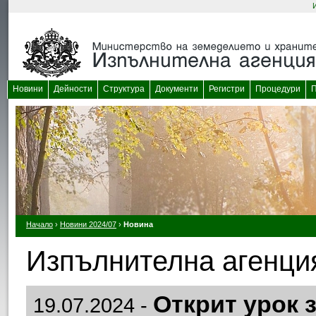
Новини
Дейности
Структура
Документи
Регистри
Процедури
П
Начало
›
Новини 2024/07
›
Новина
Изпълнителна агенция
Открит урок з
19.07.2024 -