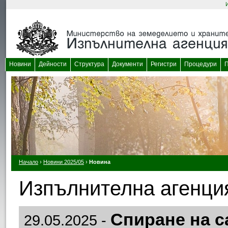
Новини
Дейности
Структура
Документи
Регистри
Процедури
П
Начало
›
Новини 2025/05
›
Новина
Изпълнителна агенция
Спиране на с
29.05.2025 -