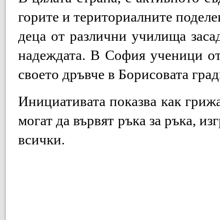
горите и териториалните поделе
деца от различни училища заса
надеждата. В София ученици о
своето дръвче в Борисовата гра
Инициативата показва как грижа
могат да вървят ръка за ръка, из
всички.