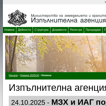
Новини
Дейности
Структура
Документи
Регистри
Процедури
П
Начало
›
Новини 2025/10
›
Новина
Изпълнителна агенция
МЗХ и ИАГ п
24.10.2025 -