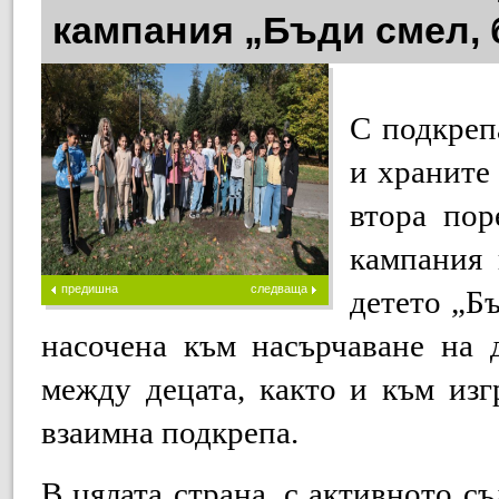
кампания „Бъди смел, 
С подкреп
и храните
втора пор
кампания 
предишна
следваща
детето „Б
насочена към насърчаване на 
между децата, както и към из
взаимна подкрепа.
В цялата страна, с активното с