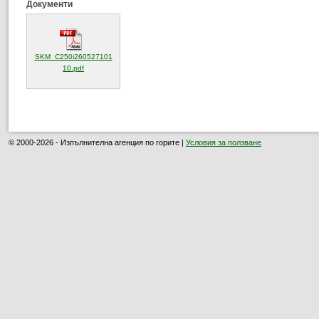
Документи
SKM_C250i260527101
(отваря се в нов прозорец)
10.pdf
© 2000-2026 - Изпълнителна агенция по горите |
Условия за ползване