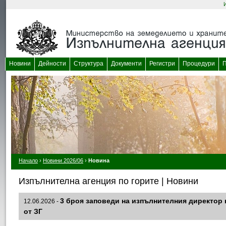
Новини
Дейности
Структура
Документи
Регистри
Процедури
П
Начало
›
Новини 2026/06
›
Новина
Изпълнителна агенция по горите | Новини
3 броя заповеди на изпълнителния директор н
12.06.2026 -
от ЗГ