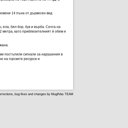
ановени 14 пъна от дървесен вид
ела, бял бор, бук и върба. Сечта на
2 метра, като приблизителният ѝ обем е
ржана.
ки постъпили сигнали за нарушения в
е на горските ресурси и
rrections, bug fixes and changes by
MuglIVas TEAM