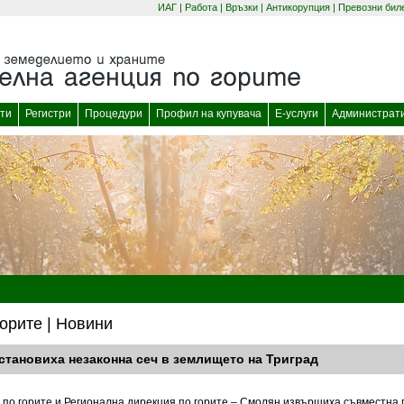
ИАГ
|
Работа
|
Връзки
|
Антикорупция
|
Превозни бил
(отваря се в нов прозорец)
(отваря се в нов
ти
Регистри
Процедури
Профил на купувача
Е-услуги
Администрат
орите | Новини
становиха незаконна сеч в землището на Триград
по горите и Регионална дирекция по горите – Смолян извършиха съвместна 