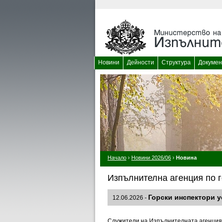
Новини
Дейности
Структура
Докумен
Начало
›
Новини 2026/06
›
Новина
Изпълнителна агенция по г
Горски инспектори у
12.06.2026 -
Служители на Изпълнителната агенция 