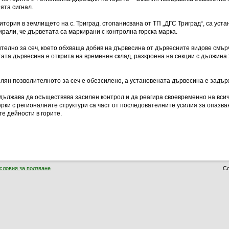
ята сигнал.
тория в землището на с. Триград, стопанисвана от ТП „ДГС Триград“, са уст
рали, че дърветата са маркирани с контролна горска марка.
елно за сеч, което обхваща добив на дървесина от дървесните видове смърч, 
ата дървесина е открита на временен склад, разкроена на секции с дължина 
олян позволителното за сеч е обезсилено, а установената дървесина е задъ
дължава да осъществява засилен контрол и да реагира своевременно на всич
рки с регионалните структури са част от последователните усилия за опазван
е дейности в горите.
словия за ползване
Co