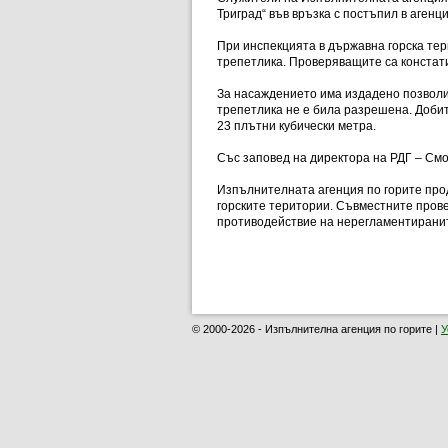
Триград“ във връзка с постъпил в агенци
При инспекцията в държавна горска тери
трепетлика. Проверяващите са констати
За насаждението има издадено позволит
трепетлика не е била разрешена. Добит
23 плътни кубически метра.
Със заповед на директора на РДГ – См
Изпълнителната агенция по горите про
горските територии. Съвместните прове
противодействие на нерегламентиранит
© 2000-2026 - Изпълнителна агенция по горите |
У