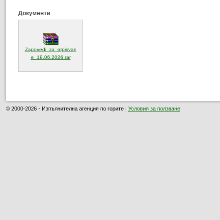
Документи
Zapovedi_za_otpisvan
(отваря се в нов прозорец)
e_19.06.2026.rar
© 2000-2026 - Изпълнителна агенция по горите |
Условия за ползване