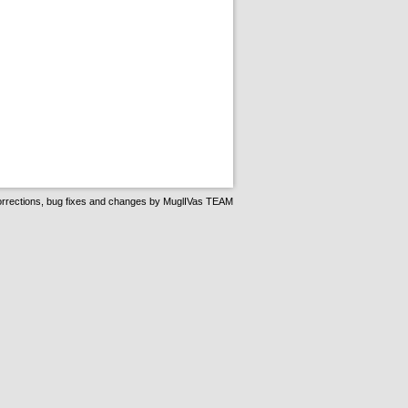
rrections, bug fixes and changes by
MuglIVas TEAM