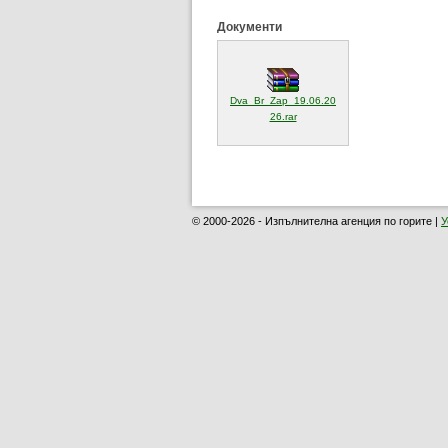
Документи
Dva_Br_Zap_19.06.20
(отваря се в нов прозорец)
26.rar
© 2000-2026 - Изпълнителна агенция по горите |
У