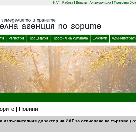
ИАГ
|
Работа
|
Връзки
|
Антикорупция
|
Превозни бил
(отваря се в нов прозорец)
(отваря се в нов
ти
Регистри
Процедури
Профил на купувача
Е-услуги
Администрат
орите | Новини
а изпълнителния директор на ИАГ за отписване на търговец о