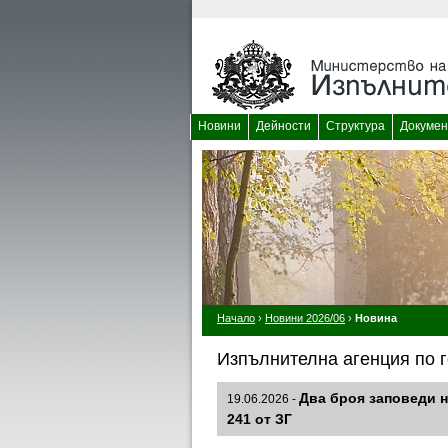
Новини
Дейности
Структура
Докумен
Начало
›
Новини 2026/06
›
Новина
Изпълнителна агенция по г
Два броя заповеди н
19.06.2026 -
241 от ЗГ