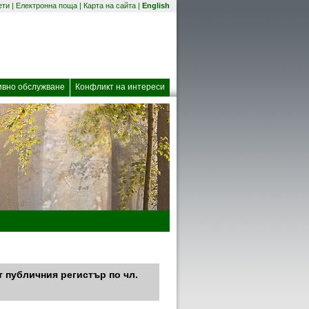
(отваря се в нов прозорец)
ети
|
Електронна поща
|
Карта на сайта
|
English
 прозорец)
ивно обслужване
Конфликт на интереси
т публичния регистър по чл.