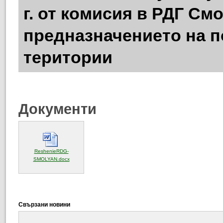
г. от комисия в РДГ См
предназначението на п
територии
Документи
ReshenieRDG-
(отваря се в нов прозорец)
SMOLYAN.docx
Свързани новини