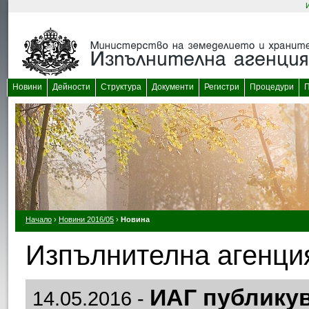
Новини
Дейности
Структура
Документи
Регистри
Процедури
П
Начало
›
Новини 2016/05
›
Новина
Изпълнителна агенция
ИАГ публикув
14.05.2016 -